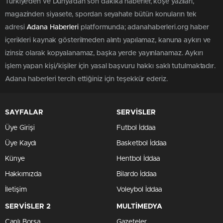
Türkiye'den ve Dünya’dan son dakika haberler, köşe yazıları,
magazinden siyasete, spordan seyahate bütün konuların tek
adresi
Adana Haberleri
platformunda; adanahaberleri.org haber
içerikleri kaynak gösterilmeden alıntı yapılamaz, kanuna aykırı ve
izinsiz olarak kopyalanamaz, başka yerde yayınlanamaz. Aykırı
işlem yapan kişi/kişiler için yasal başvuru hakkı saklı tutulmaktadır.
Adana haberleri tercih ettiğiniz için teşekkür ederiz.
SAYFALAR
SERVİSLER
Üye Girişi
Futbol İddaa
Üye Kaydı
Basketbol İddaa
Künye
Hentbol İddaa
Hakkımızda
Bilardo İddaa
İletişim
Voleybol İddaa
SERVİSLER 2
MULTİMEDYA
Canlı Borsa
Gazeteler