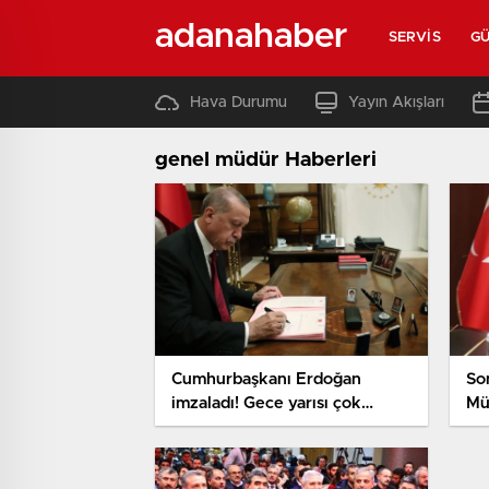
adanahaber
SERVIS
G
Hava Durumu
Yayın Akışları
genel müdür Haberleri
Cumhurbaşkanı Erdoğan
So
imzaladı! Gece yarısı çok
Mü
sayıda atama ve misyondan
at
alma kararı