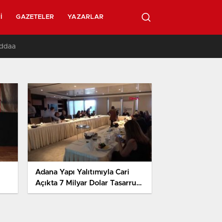
I
GAZETELER
YAZARLAR
İddaa
Adana Yapı Yalıtımıyla Cari
Açıkta 7 Milyar Dolar Tasarruf
Hedefi