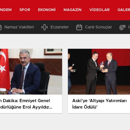
ÜNDEM
SPOR
EKONOMI
MAGAZIN
VIDEOLAR
GALER
Namaz Vakitleri
Eczaneler
Canlı Sonuçlar
n Dakika: Emniyet Genel
Aski’ye ‘Altyapı Yatırımları
dürlüğüne Erol Ayyıldız
İdare Ödülü’
andı