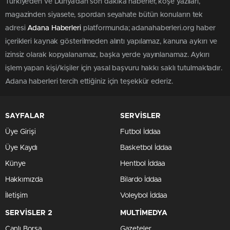
Türkiye'den ve Dünya’dan son dakika haberler, köşe yazıları,
magazinden siyasete, spordan seyahate bütün konuların tek
adresi
Adana Haberleri
platformunda; adanahaberleri.org haber
içerikleri kaynak gösterilmeden alıntı yapılamaz, kanuna aykırı ve
izinsiz olarak kopyalanamaz, başka yerde yayınlanamaz. Aykırı
işlem yapan kişi/kişiler için yasal başvuru hakkı saklı tutulmaktadır.
Adana haberleri tercih ettiğiniz için teşekkür ederiz.
SAYFALAR
SERVİSLER
Üye Girişi
Futbol İddaa
Üye Kaydı
Basketbol İddaa
Künye
Hentbol İddaa
Hakkımızda
Bilardo İddaa
İletişim
Voleybol İddaa
SERVİSLER 2
MULTİMEDYA
Canlı Borsa
Gazeteler