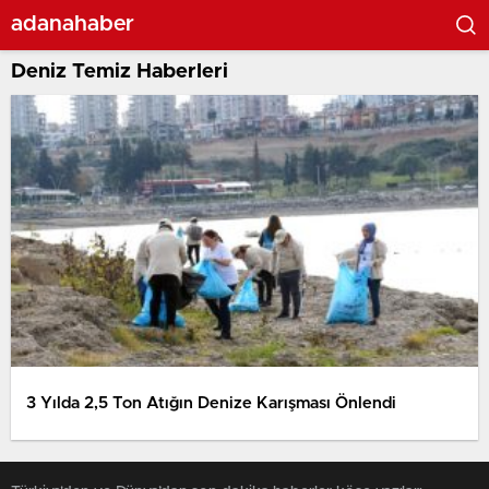
adanahaber
Deniz Temiz Haberleri
3 Yılda 2,5 Ton Atığın Denize Karışması Önlendi