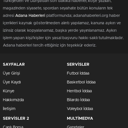
Türkiye'den ve Dünya’dan son dakika haberler, köşe yazıları,
magazinden siyasete, spordan seyahate bütün konuların tek
adresi
Adana Haberleri
platformunda; adanahaberleri.org haber
içerikleri kaynak gösterilmeden alıntı yapılamaz, kanuna aykırı ve
izinsiz olarak kopyalanamaz, başka yerde yayınlanamaz. Aykırı
işlem yapan kişi/kişiler için yasal başvuru hakkı saklı tutulmaktadır.
Adana haberleri tercih ettiğiniz için teşekkür ederiz.
SAYFALAR
SERVİSLER
Üye Girişi
Futbol İddaa
Üye Kaydı
Basketbol İddaa
Künye
Hentbol İddaa
Hakkımızda
Bilardo İddaa
İletişim
Voleybol İddaa
SERVİSLER 2
MULTİMEDYA
Canlı Borsa
Gazeteler