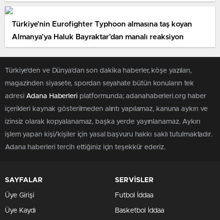
Türkiye’nin Eurofighter Typhoon almasına taş koyan
Almanya’ya Haluk Bayraktar’dan manalı reaksiyon
Türkiye'den ve Dünya’dan son dakika haberler, köşe yazıları,
magazinden siyasete, spordan seyahate bütün konuların tek
adresi
Adana Haberleri
platformunda; adanahaberleri.org haber
içerikleri kaynak gösterilmeden alıntı yapılamaz, kanuna aykırı ve
izinsiz olarak kopyalanamaz, başka yerde yayınlanamaz. Aykırı
işlem yapan kişi/kişiler için yasal başvuru hakkı saklı tutulmaktadır.
Adana haberleri tercih ettiğiniz için teşekkür ederiz.
SAYFALAR
SERVİSLER
Üye Girişi
Futbol İddaa
Üye Kaydı
Basketbol İddaa