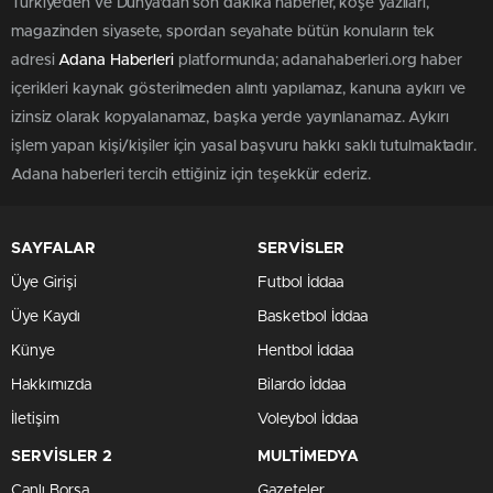
Türkiye'den ve Dünya’dan son dakika haberler, köşe yazıları,
magazinden siyasete, spordan seyahate bütün konuların tek
adresi
Adana Haberleri
platformunda; adanahaberleri.org haber
içerikleri kaynak gösterilmeden alıntı yapılamaz, kanuna aykırı ve
izinsiz olarak kopyalanamaz, başka yerde yayınlanamaz. Aykırı
işlem yapan kişi/kişiler için yasal başvuru hakkı saklı tutulmaktadır.
Adana haberleri tercih ettiğiniz için teşekkür ederiz.
SAYFALAR
SERVİSLER
Üye Girişi
Futbol İddaa
Üye Kaydı
Basketbol İddaa
Künye
Hentbol İddaa
Hakkımızda
Bilardo İddaa
İletişim
Voleybol İddaa
SERVİSLER 2
MULTİMEDYA
Canlı Borsa
Gazeteler