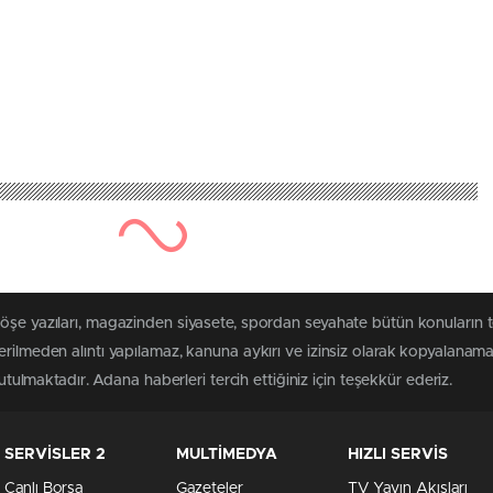
köşe yazıları, magazinden siyasete, spordan seyahate bütün konuların 
erilmeden alıntı yapılamaz, kanuna aykırı ve izinsiz olarak kopyalanam
tutulmaktadır. Adana haberleri tercih ettiğiniz için teşekkür ederiz.
SERVİSLER 2
MULTİMEDYA
HIZLI SERVİS
Canlı Borsa
Gazeteler
TV Yayın Akışları