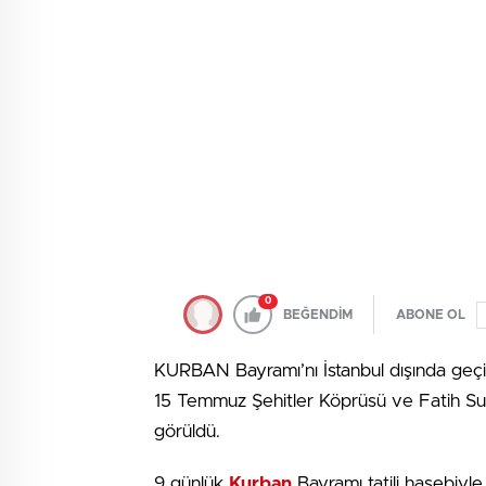
0
BEĞENDİM
ABONE OL
KURBAN Bayramı’nı İstanbul dışında geçi
15 Temmuz Şehitler Köprüsü ve Fatih Sul
görüldü.
9 günlük
Kurban
Bayramı tatili hasebiyle 