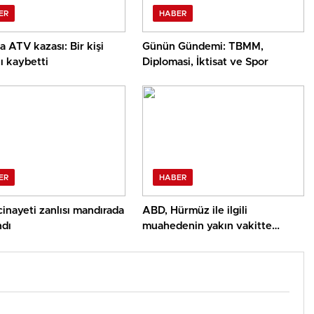
ER
HABER
a ATV kazası: Bir kişi
Günün Gündemi: TBMM,
ı kaybetti
Diplomasi, İktisat ve Spor
ER
HABER
inayeti zanlısı mandırada
ABD, Hürmüz ile ilgili
ndı
muahedenin yakın vakitte
yapılmasını umuyor