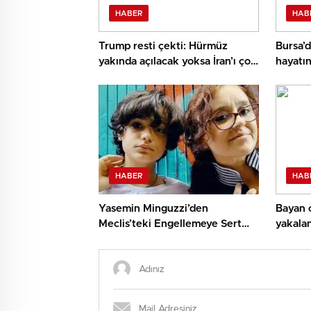
HABER
HAB
Trump resti çekti: Hürmüz
Bursa’d
yakında açılacak yoksa İran’ı çok
hayatın
sert vuracağız
HABER
HAB
Yasemin Minguzzi’den
Bayan c
Meclis’teki Engellemeye Sert
yakala
Reaksiyon