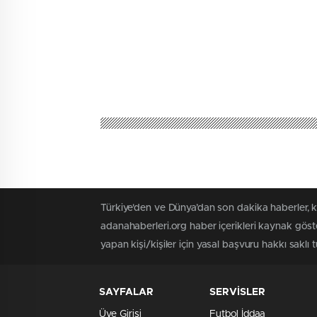
Türkiye'den ve Dünya’dan son dakika haberler, 
adanahaberleri.org haber içerikleri kaynak göst
yapan kişi/kişiler için yasal başvuru hakkı saklı 
SAYFALAR
SERVİSLER
Üye Girişi
Futbol İddaa