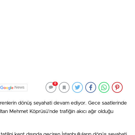
0
News
renlerin dönüş seyahati devam ediyor. Gece saatlerinde
tan Mehmet Köprüsü’nde trafiğin akıcı ağır olduğu
tatilini kent dışında geçiren İstanbulluların dönüş seyahati