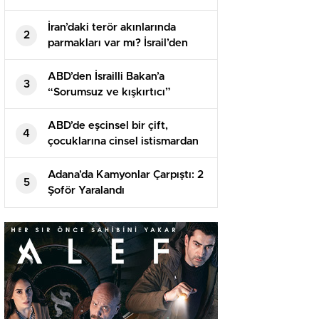
İran’daki terör akınlarında
2
parmakları var mı? İsrail’den
birinci açıklama geldi
ABD’den İsrailli Bakan’a
3
“Sorumsuz ve kışkırtıcı”
suçlaması! Tıpkı sertlikte
karşılık geldi
ABD’de eşcinsel bir çift,
4
çocuklarına cinsel istismardan
100 yıl mahpus cezası aldı
Adana’da Kamyonlar Çarpıştı: 2
5
Şoför Yaralandı