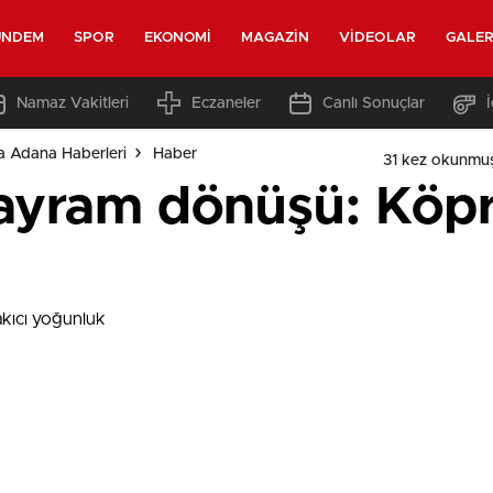
ÜNDEM
SPOR
EKONOMI
MAGAZIN
VIDEOLAR
GALER
Namaz Vakitleri
Eczaneler
Canlı Sonuçlar
a Adana Haberleri
Haber
31 kez okunmu
bayram dönüşü: Köpr