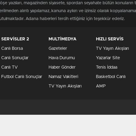
köşe yazıları, magazinden siyasete, spordan seyahate bütün konuların 
erilmeden alıntı yapılamaz, kanuna aykırı ve izinsiz olarak kopyalanam
tutulmaktadır. Adana haberleri tercih ettiğiniz için teşekkür ederiz.
SERVİSLER 2
MULTİMEDYA
HIZLI SERVİS
Canlı Borsa
Gazeteler
TV Yayın Akışları
Canlı Sonuçlar
Hava Durumu
Yazarlar Site
Canlı TV
Haber Gönder
Tenis İddaa
Futbol Canlı Sonuçlar
Namaz Vakitleri
Basketbol Canlı
TV Yayın Akışları
AMP