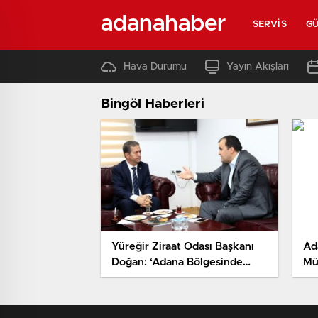
adanahaber
SERVIS
G
Hava Durumu
Yayın Akışları
Bingöl Haberleri
Yüreğir Ziraat Odası Başkanı
Ada
Doğan: ‘Adana Bölgesinde
Mü
Narenciye Toplamakta İşçi
Sıkıntısı Yaşadık’