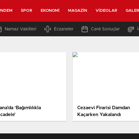
ÜNDEM
SPOR
EKONOMI
MAGAZIN
VIDEOLAR
GALER
Namaz Vakitleri
Eczaneler
Canlı Sonuçlar
na’da ‘Bağımlılıkla
Cezaevi Firarisi Damdan
cadele’
Kaçarken Yakalandı